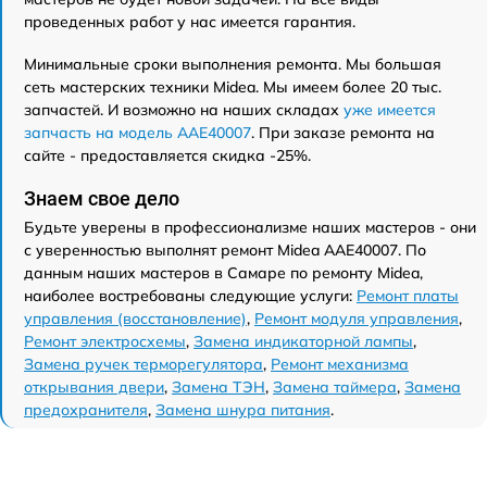
проведенных работ у нас имеется гарантия.
Минимальные сроки выполнения ремонта. Мы большая
сеть мастерских техники Midea. Мы имеем более 20 тыс.
запчастей. И возможно на наших складах
уже имеется
запчасть на модель AAE40007
. При заказе ремонта на
сайте - предоставляется скидка -25%.
Знаем свое дело
Будьте уверены в профессионализме наших мастеров - они
с уверенностью выполнят ремонт Midea AAE40007. По
данным наших мастеров в Самаре по ремонту Midea,
наиболее востребованы следующие услуги:
Ремонт платы
управления (восстановление)
,
Ремонт модуля управления
,
Ремонт электросхемы
,
Замена индикаторной лампы
,
Замена ручек терморегулятора
,
Ремонт механизма
открывания двери
,
Замена ТЭН
,
Замена таймера
,
Замена
предохранителя
,
Замена шнура питания
.