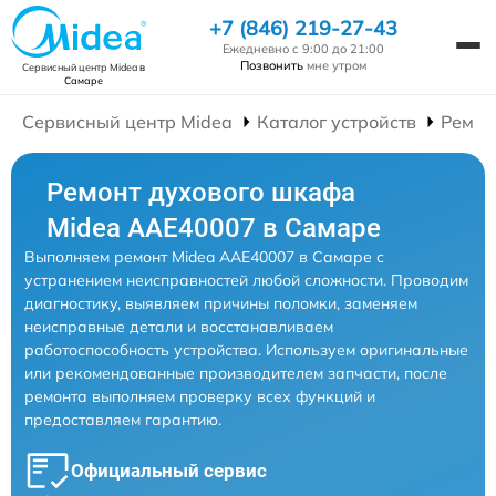
+7 (846) 219-27-43
Ежедневно с 9:00 до 21:00
Позвонить
мне утром
Сервисный центр Midea
в
Самаре
Сервисный центр Midea
Каталог устройств
Ремон
Ремонт духового шкафа
Midea AAE40007 в Самаре
Выполняем ремонт Midea AAE40007 в Самаре с
устранением неисправностей любой сложности. Проводим
диагностику, выявляем причины поломки, заменяем
неисправные детали и восстанавливаем
работоспособность устройства. Используем оригинальные
или рекомендованные производителем запчасти, после
ремонта выполняем проверку всех функций и
предоставляем гарантию.
Официальный сервис