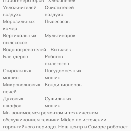
Парогенераторов
Хлебопечек
Увлажнителей
Очистителей
воздуха
воздуха
Морозильных
Пылесосов
камер
Вертикальных
Мультиварок
пылесосов
Водонагревателей
Вытяжек
Блендеров
Роботов-
пылесосов
Стиральных
Посудомоечных
машин
машин
Микроволновых
Кондиционеров
печей
Духовых
Сушильных
шкафов
машин
Мы занимаемся ремонтом и техническим
обслуживанием техники Midea по истечении
гарантийного периода. Наш центр в Самаре работает