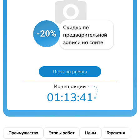
Скидка по
-20%
предварительной
записи на сайте
Цены на ремонт
Конец акции
01:13:40
Преимущества
Этапы работ
Цены
Гарантия
М