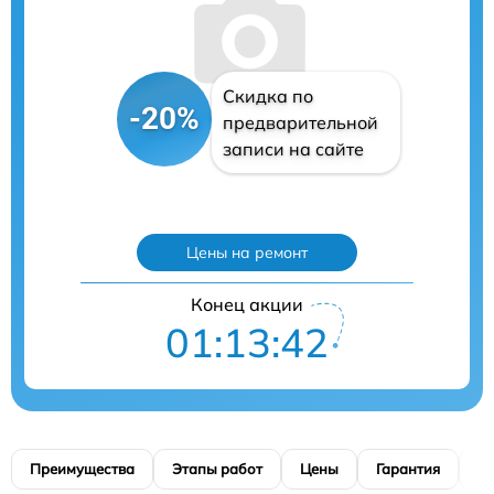
Скидка по
-20%
предварительной
записи на сайте
Цены на ремонт
Конец акции
01:13:41
Преимущества
Этапы работ
Цены
Гарантия
М