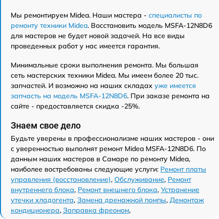
Мы ремонтируем Midea. Наши мастера -
специалисты по
ремонту техники Midea
. Восстановить модель MSFA-12N8D6
для мастеров не будет новой задачей. На все виды
проведенных работ у нас имеется гарантия.
Минимальные сроки выполнения ремонта. Мы большая
сеть мастерских техники Midea. Мы имеем более 20 тыс.
запчастей. И возможно на наших складах
уже имеется
запчасть на модель MSFA-12N8D6
. При заказе ремонта на
сайте - предоставляется скидка -25%.
Знаем свое дело
Будьте уверены в профессионализме наших мастеров - они
с уверенностью выполнят ремонт Midea MSFA-12N8D6. По
данным наших мастеров в Самаре по ремонту Midea,
наиболее востребованы следующие услуги:
Ремонт платы
управления (восстановление)
,
Обслуживание
,
Ремонт
внутреннего блока
,
Ремонт внешнего блока
,
Устранение
утечки хладогента
,
Замена дренажной помпы
,
Демонтаж
кондиционера
,
Заправка фреоном
,