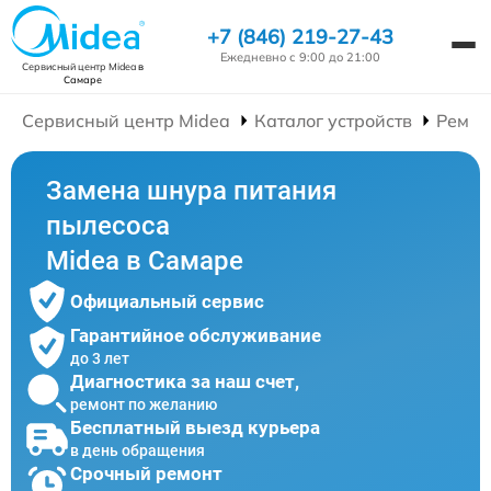
+7 (846) 219-27-43
Ежедневно с 9:00 до 21:00
Сервисный центр Midea
в
Самаре
Сервисный центр Midea
Каталог устройств
Ремон
Замена шнура питания
пылесоса
Midea в Самаре
Официальный сервис
Гарантийное обслуживание
до 3 лет
Диагностика за наш счет,
ремонт по желанию
Бесплатный выезд курьера
в день обращения
Срочный ремонт