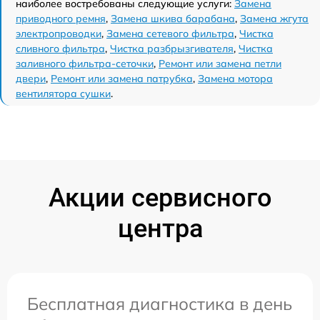
наиболее востребованы следующие услуги:
Замена
приводного ремня
,
Замена шкива барабана
,
Замена жгута
электропроводки
,
Замена сетевого фильтра
,
Чистка
сливного фильтра
,
Чистка разбрызгивателя
,
Чистка
заливного фильтра-сеточки
,
Ремонт или замена петли
двери
,
Ремонт или замена патрубка
,
Замена мотора
вентилятора сушки
.
Акции сервисного
центра
Бесплатная диагностика в день