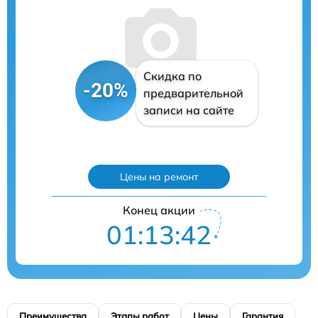
Скидка по
-20%
предварительной
записи на сайте
Цены на ремонт
Конец акции
01:13:41
Преимущества
Этапы работ
Цены
Гарантия
М