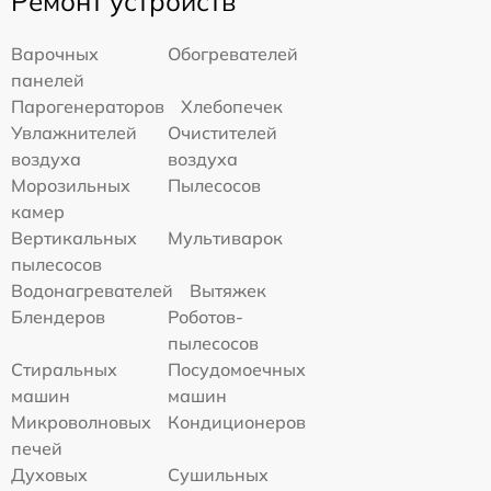
Ремонт устройств
Варочных
Обогревателей
панелей
Парогенераторов
Хлебопечек
Увлажнителей
Очистителей
воздуха
воздуха
Морозильных
Пылесосов
камер
Вертикальных
Мультиварок
пылесосов
Водонагревателей
Вытяжек
Блендеров
Роботов-
пылесосов
Стиральных
Посудомоечных
машин
машин
Микроволновых
Кондиционеров
печей
Духовых
Сушильных