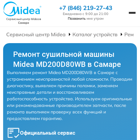
+7 (846) 219-27-43
Ежедневно с 9:00 до 21:00
Позвонить
мне утром
Сервисный центр Midea
в
Самаре
Сервисный центр Midea
Каталог устройств
Ремон
Ремонт сушильной машины
Midea MD200D80WB в Самаре
Выполняем ремонт Midea MD200D80WB в Самаре с
устранением неисправностей любой сложности. Проводим
диагностику, выявляем причины поломки, заменяем
неисправные детали и восстанавливаем
работоспособность устройства. Используем оригинальные
или рекомендованные производителем запчасти, после
ремонта выполняем проверку всех функций и
предоставляем гарантию.
Официальный сервис