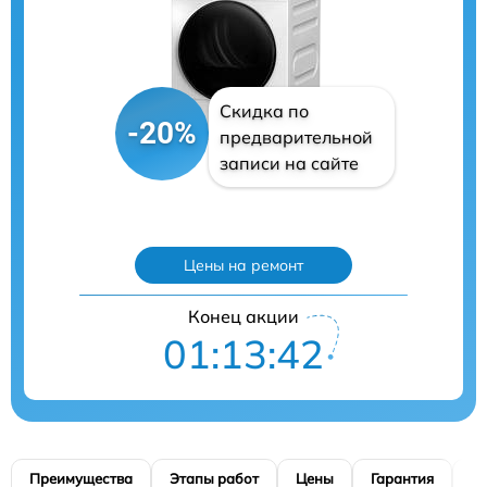
Скидка по
-20%
предварительной
записи на сайте
Цены на ремонт
Конец акции
01:13:40
Преимущества
Этапы работ
Цены
Гарантия
М