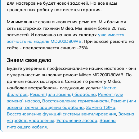
для мастеров не будет новой задачей. На все виды
проведенных работ у нас имеется гарантия.
Минимальные сроки выполнения ремонта. Мы большая
сеть мастерских техники Midea. Мы имеем более 20 тыс.
запчастей. И возможно на наших складах
уже имеется
запчасть на модель MD200D80WB
. При заказе ремонта на
сайте - предоставляется скидка -25%.
Знаем свое дело
Будьте уверены в профессионализме наших мастеров - они
с уверенностью выполнят ремонт Midea MD200D80WB. По
данным наших мастеров в Самаре по ремонту Midea,
наиболее востребованы следующие услуги:
Чистка
фильтров
,
Ремонт (или замена) барабана
,
Ремонт (или
замена) насоса
,
Восстановление герметичности
,
Ремонт (или
замена) ремня вращения барабана
,
Замена ТЭНа
,
Восстановление функций системы вентилирования
,
Замена
устройств управления
,
Устранение засора
,
Замена
питающего кабеля
.