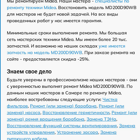
Мы ремонтируем Midea. Наши мастера -
специалисты по
ремонту техники Midea
. Восстановить модель MD200D90WB
для мастеров не будет новой задачей. На все виды
проведенных работ у нас имеется гарантия.
Минимальные сроки выполнения ремонта. Мы большая
сеть мастерских техники Midea. Мы имеем более 20 тыс.
запчастей. И возможно на наших складах
уже имеется
запчасть на модель MD200D90WB
. При заказе ремонта на
сайте - предоставляется скидка -25%.
Знаем свое дело
Будьте уверены в профессионализме наших мастеров - они
с уверенностью выполнят ремонт Midea MD200D90WB. По
данным наших мастеров в Самаре по ремонту Midea,
наиболее востребованы следующие услуги:
Чистка
фильтров
,
Ремонт (или замена) барабана
,
Ремонт (или
замена) насоса
,
Восстановление герметичности
,
Ремонт (или
замена) ремня вращения барабана
,
Замена ТЭНа
,
Восстановление функций системы вентилирования
,
Замена
устройств управления
,
Устранение засора
,
Замена
питающего кабеля
.