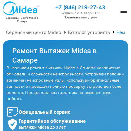
+7 (846) 219-27-43
Ежедневно с 9:00 до 21:00
Позвонить
мне утром
Сервисный центр Midea
в
Самаре
Сервисный центр Midea
Каталог устройств
Ремон
Ремонт Вытяжек Midea в
Самаре
Выполняем ремонт вытяжек Midea в Самаре независимо
от модели и сложности неисправности. Устраняем поломки,
заменяем неисправные узлы, используем оригинальные
запчасти и проводим полную проверку устройства после
ремонта. Предоставляем гарантию на выполненные
работы.
Официальный сервис
Гарантийное обслуживание
вытяжки Midea до 3 лет