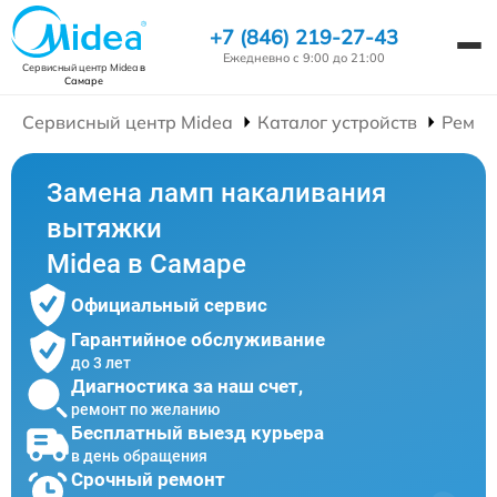
+7 (846) 219-27-43
Ежедневно с 9:00 до 21:00
Сервисный центр Midea
в
Самаре
Сервисный центр Midea
Каталог устройств
Ремон
Замена ламп накаливания
вытяжки
Midea в Самаре
Официальный сервис
Гарантийное обслуживание
до 3 лет
Диагностика за наш счет,
ремонт по желанию
Бесплатный выезд курьера
в день обращения
Срочный ремонт